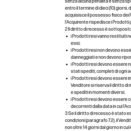
senza alcuna penalità e senza spe
entro il termine di dieci (10) giorni,
acquisisce il possesso fisico dei P
l’Acquirente rispedisce i Prodotti 
2 Il diritto di recesso è sottopost
i Prodotti resi vanno restituiti 
essi;
i Prodotti resi non devono essere
danneggiati e non devono ripo
i Prodotti resi devono essere 
stati spediti, completi di ogni
i Prodotti resi devono essere inv
Venditore si riserva il diritto 
e spediti in momenti diversi;
i Prodotti resi devono essere co
decorrenti dalla data in cui l’Ac
3 Se il diritto di recesso è stat
condizioni (paragrafo 7.2), il Ven
non oltre 14 giorni dal giorno in c