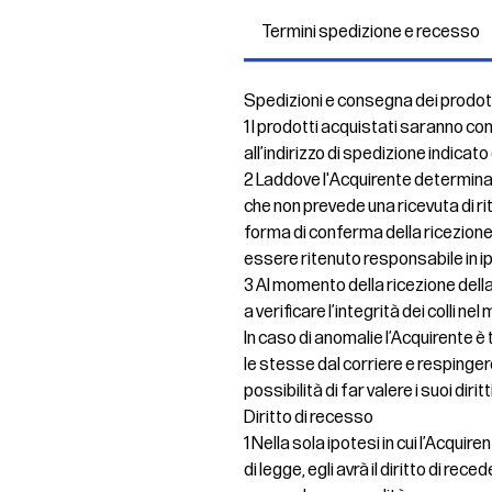
Termini spedizione e recesso
Spedizioni e consegna dei prodot
1 I prodotti acquistati saranno co
all’indirizzo di spedizione indicato
2 Laddove l'Acquirente determinas
che non prevede una ricevuta di ri
forma di conferma della ricezione
essere ritenuto responsabile in 
3 Al momento della ricezione della
a verificare l’integrità dei colli 
In caso di anomalie l’Acquirente 
le stesse dal corriere e resping
possibilità di far valere i suoi dirit
Diritto di recesso
1 Nella sola ipotesi in cui l’Acqui
di legge, egli avrà il diritto di re