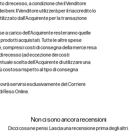
itto di recesso, a condizione che il Venditore
i beni. Il Venditore utilizzerà per il riaccredito lo
lizzato dall’Acquirente per la transazione
se a carico dell’Acquirente resteranno quelle
ei prodotti acquistati. Tutte le altre spese
, compresi i costi di consegna della merce resa
o di recesso (ad eccezione dei costi
tuale scelta dell’Acquirente di utilizzare una
ù costosa rispetto al tipo di consegna
 dovrà servirsi esclusivamente del Corriere
di Reso Online.
Non ci sono ancora recensioni
Dicci cosa ne pensi. Lascia una recensione prima degli altri.