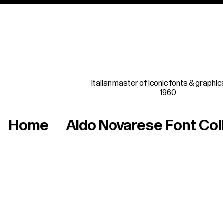
Italian master of iconic fonts & graphic
1960
Home
Aldo Novarese Font Col