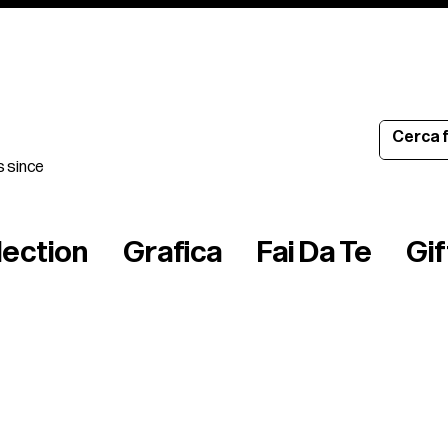
s since
lection
Grafica
Fai Da Te
Gi