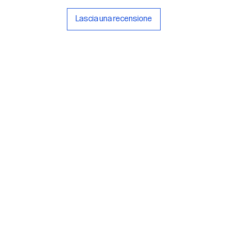
Lascia una recensione
rlsu
Legal
ed office
Terms & Conditions
a Alcide De Gasperi, 3
Privacy Policy
esiano (TV) - Italy
Cookie Policy
ber 00289500266
0 IV
it