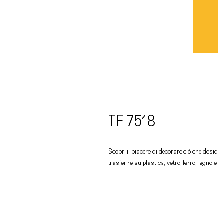
TF 7518
Scopri il piacere di decorare ciò che deside
trasferire su plastica, vetro, ferro, legno e