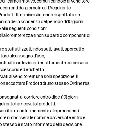
cificarne il motivo, comunicandolo al Venditore
 decorrenti dal giorno in cui l’Acquirente
rodotti. Il termine si intende rispettato se
prima della scadenza del periodo di 10 giorni.
o alle seguenti condizioni:
nella loro interezza e non su parti o componenti di
 stati utilizzati, indossati, lavati, sporcati o
rtare alcun segno d’uso;
restituiti confezionati esattamente come sono
 accessorio ed etichetta.
iati al Venditore in una sola spedizione. Il
di non accettare Prodotti di uno stesso Ordine resi
nsegnati al corriere entro dieci (10) giorni
quirente ha ricevuto i prodotti;
o esercitato conformemente alle precedenti
ditore rimborserà le somme da versate entro e
ui lo stesso è stato informato della decisione