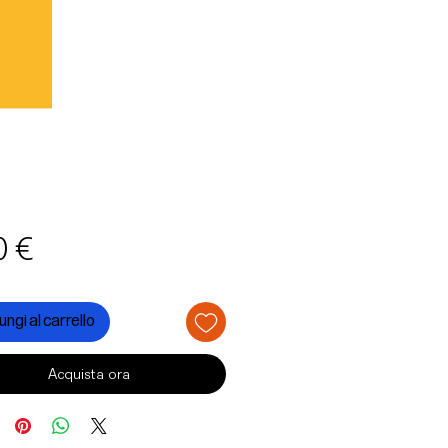
Prezzo
0 €
ngi al carrello
Acquista ora