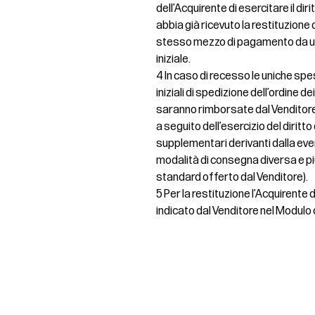
dell’Acquirente di esercitare il dir
abbia già ricevuto la restituzione de
stesso mezzo di pagamento da uti
iniziale.
4 In caso di recesso le uniche spe
iniziali di spedizione dell’ordine d
saranno rimborsate dal Venditore
a seguito dell’esercizio del diritt
supplementari derivanti dalla even
modalità di consegna diversa e pi
standard offerto dal Venditore).
5 Per la restituzione l’Acquirente
indicato dal Venditore nel Modulo 