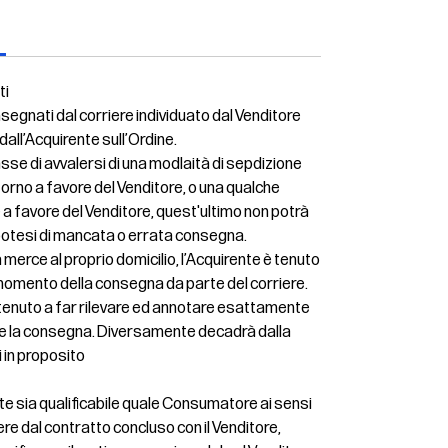
ti
nsegnati dal corriere individuato dal Venditore
 dall’Acquirente sull’Ordine.
se di avvalersi di una modlaità di sepdizione
torno a favore del Venditore, o una qualche
 a favore del Venditore, quest'ultimo non potrà
ipotesi di mancata o errata consegna.
 merce al proprio domicilio, l’Acquirente è tenuto
nel momento della consegna da parte del corriere.
è tenuto a far rilevare ed annotare esattamente
ere la consegna. Diversamente decadrà dalla
ti in proposito
rente sia qualificabile quale Consumatore ai sensi
cedere dal contratto concluso con il Venditore,