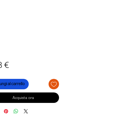
Prezzo
3 €
ngi al carrello
Acquista ora