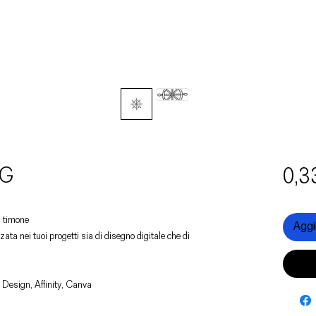
VG
0,3
n timone
Aggiu
zata nei tuoi progetti sia di disegno digitale che di
 Design, Affinity, Canva