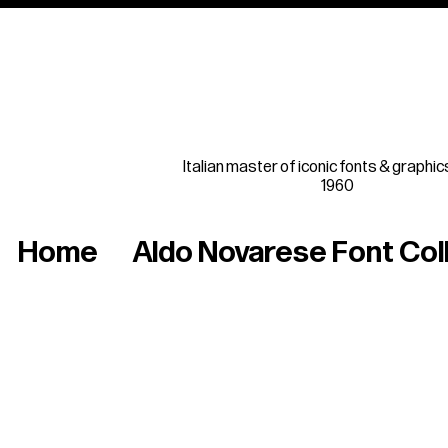
Italian master of iconic fonts & graphic
1960
Home
Aldo Novarese Font Col