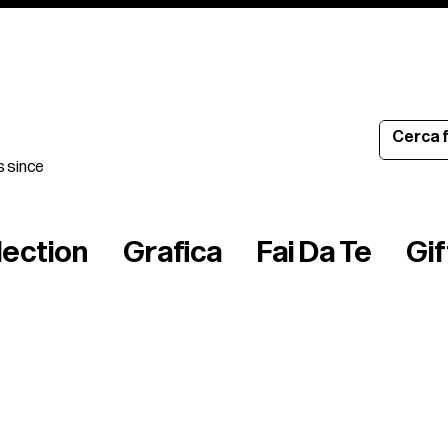
s since
lection
Grafica
Fai Da Te
Gi