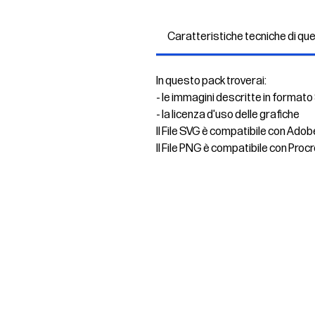
Caratteristiche tecniche di qu
In questo pack troverai:
- le immagini descritte in formato
- la licenza d'uso delle grafiche
Il File SVG è compatibile con Adob
Il File PNG è compatibile con Procr