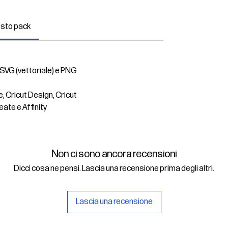
esto pack
 SVG (vettoriale) e PNG
e, Cricut Design, Cricut
eate e Affinity
Non ci sono ancora recensioni
Dicci cosa ne pensi. Lascia una recensione prima degli altri.
Lascia una recensione