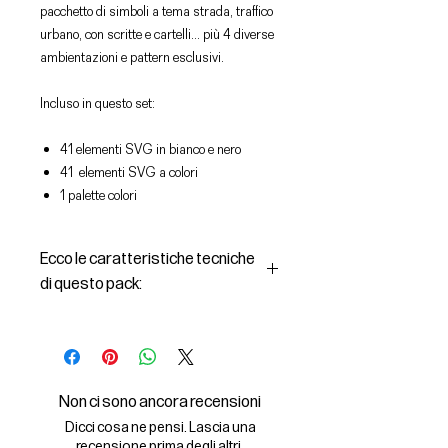
pacchetto di simboli a tema strada, traffico
urbano, con scritte e cartelli... più 4 diverse
ambientazioni e pattern esclusivi.
Incluso in questo set:
41 elementi SVG in bianco e nero
41 elementi SVG a colori
1 palette colori
Ecco le caratteristiche tecniche
di questo pack:
SVG
Zipped file size: 799 KB​
File types included: .svg , .ase
Software Compatibility: Adobe
Non ci sono ancora recensioni
Illustrator, Adobe Photoshop,
Dicci cosa ne pensi. Lascia una
Adobe inDesign
recensione prima degli altri.