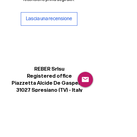
Lascia una recensione
REBER Srlsu
Registered office
Piazzetta Alcide De Gasperi, 3
31027 Spresiano (TV) - Italy
VAT number 00289500266
€ 100.000 IV
info@r41.it
Legal
Terms & Conditions