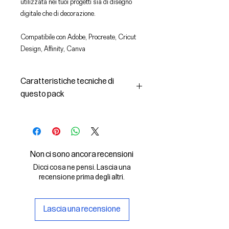
utilizzata nei tuoi progetti sia di disegno
digitale che di decorazione.
Compatibile con Adobe, Procreate, Cricut
Design, Affinity, Canva
Caratteristiche tecniche di
questo pack
In questo pack troverai:
- le immagini descritte in formato
SVG (vettoriale) e PNG
- la licenza d'uso delle grafiche
Non ci sono ancora recensioni
Il File SVG è compatibile con Adobe,
Dicci cosa ne pensi. Lascia una
Cricut Design, Cricut
recensione prima degli altri.
Il File PNG è compatibile con
Procreate e Affinity
Lascia una recensione