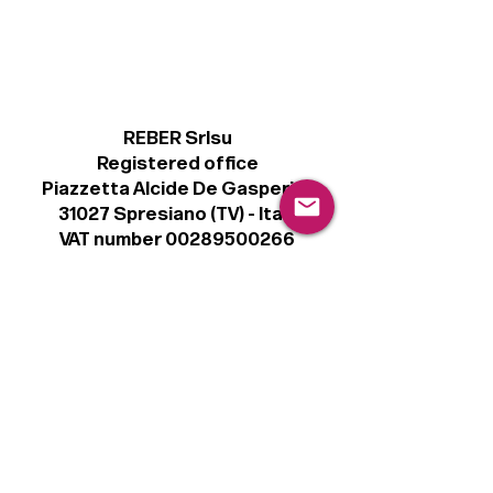
REBER Srlsu
Registered office
Piazzetta Alcide De Gasperi, 3
31027 Spresiano (TV) - Italy
VAT number 00289500266
€ 100.000 IV
info@r41.it
Legal
Terms & Conditions
Privacy Policy
Cookie Policy
Follow