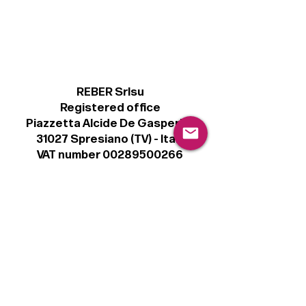
REBER Srlsu
Registered office
Piazzetta Alcide De Gasperi, 3
31027 Spresiano (TV) - Italy
VAT number 00289500266
€ 100.000 IV
info@r41.it
Legal
Terms & Conditions
Privacy Policy
Cookie Policy
Follow