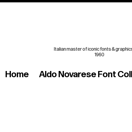
Italian master of iconic fonts & graphic
1960
Home
Aldo Novarese Font Col