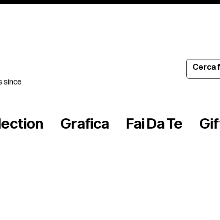
s since
lection
Grafica
Fai Da Te
Gi