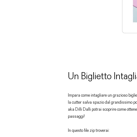
Un Biglietto Intagl
Impara come intagliare un grazioso bigliet
la cutter salva spazio dal grandissimo po
aka Dilli Dalli potrai scoprire come otten
passaggi!
In questo file zip troverai: