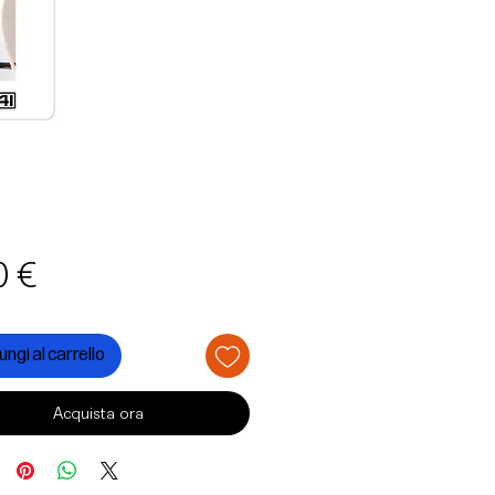
Prezzo
0 €
ngi al carrello
Acquista ora