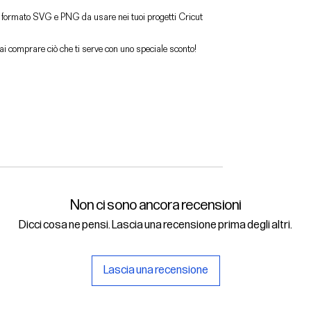
n formato SVG e PNG da usare nei tuoi progetti Cricut
trai comprare ciò che ti serve con uno speciale sconto!
Non ci sono ancora recensioni
Dicci cosa ne pensi. Lascia una recensione prima degli altri.
Lascia una recensione