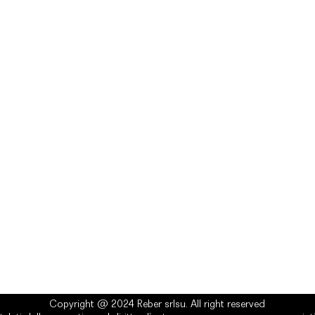
rlsu
Legal
ed office
Terms & Conditions
a Alcide De Gasperi, 3
Privacy Policy
esiano (TV) - Italy
Cookie Policy
ber 00289500266
0 IV
it
Copyright @ 2024 Reber srlsu. All right reserved