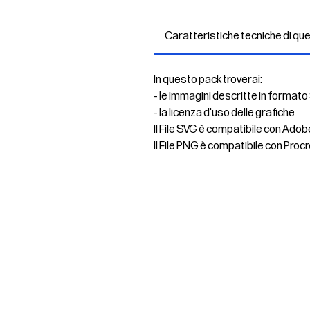
Caratteristiche tecniche di qu
In questo pack troverai:
- le immagini descritte in formato
- la licenza d'uso delle grafiche
Il File SVG è compatibile con Adob
Il File PNG è compatibile con Procr