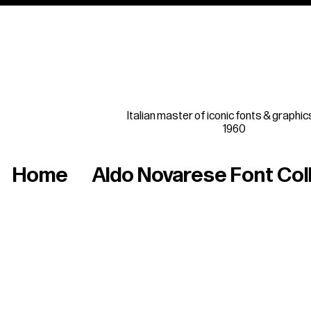
Italian master of iconic fonts & graphic
1960
Home
Aldo Novarese Font Col