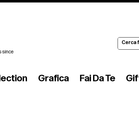
s since
lection
Grafica
Fai Da Te
Gi