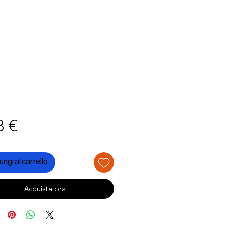
Prezzo
3 €
ngi al carrello
Acquista ora