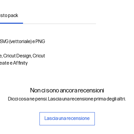
esto pack
 SVG (vettoriale) e PNG
e, Cricut Design, Cricut
eate e Affinity
Non ci sono ancora recensioni
Dicci cosa ne pensi. Lascia una recensione prima degli altri.
Lascia una recensione