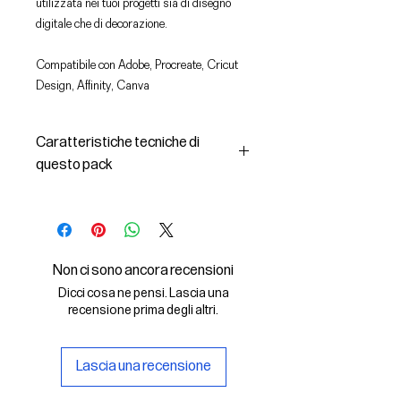
utilizzata nei tuoi progetti sia di disegno
digitale che di decorazione.
Compatibile con Adobe, Procreate, Cricut
Design, Affinity, Canva
Caratteristiche tecniche di
questo pack
In questo pack troverai:
- le immagini descritte in formato
SVG (vettoriale) e PNG
- la licenza d'uso delle grafiche
Non ci sono ancora recensioni
Il File SVG è compatibile con Adobe,
Dicci cosa ne pensi. Lascia una
Cricut Design, Cricut
recensione prima degli altri.
Il File PNG è compatibile con
Procreate e Affinity
Lascia una recensione