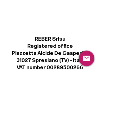
REBER Srlsu
Registered office
Piazzetta Alcide De Gasperi, 3
31027 Spresiano (TV) - Italy
VAT number 00289500266
€ 100.000 IV
info@r41.it
Legal
Terms & Conditions
Privacy Policy
Cookie Policy
Follow