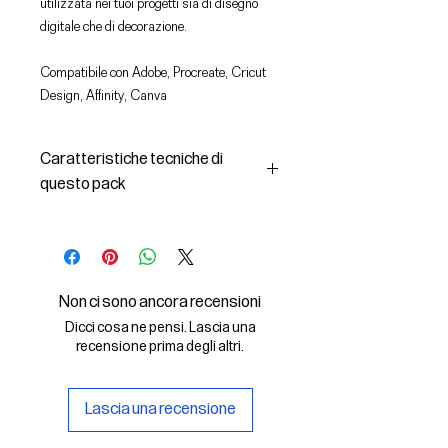
utilizzata nei tuoi progetti sia di disegno
digitale che di decorazione.
Compatibile con Adobe, Procreate, Cricut
Design, Affinity, Canva
Caratteristiche tecniche di
questo pack
In questo pack troverai:
- le immagini descritte in formato
SVG (vettoriale) e PNG
- la licenza d'uso delle grafiche
Non ci sono ancora recensioni
Il File SVG è compatibile con Adobe,
Dicci cosa ne pensi. Lascia una
Cricut Design, Cricut
recensione prima degli altri.
Il File PNG è compatibile con
Procreate e Affinity
Lascia una recensione