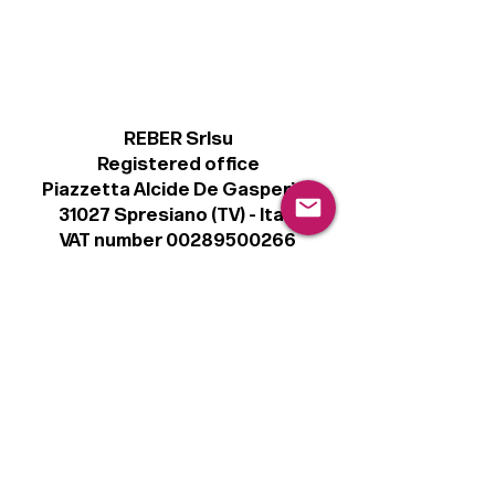
REBER Srlsu
Registered office
Piazzetta Alcide De Gasperi, 3
31027 Spresiano (TV) - Italy
VAT number 00289500266
€ 100.000 IV
info@r41.it
Legal
Terms & Conditions
Privacy Policy
Cookie Policy
Follow