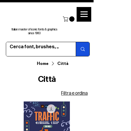
Italian master of iconic fonts & graphics
since 1960
Home
Città
Città
Filtra e ordina