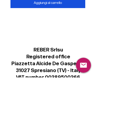
Aggiungi al carrello
REBER Srlsu
Registered office
Piazzetta Alcide De Gasperi, 3
31027 Spresiano (TV) - Italy
VAT number 00289500266
€ 100.000 IV
info@r41.it
Legal
Terms & Conditions
Privacy Policy
Cookie Policy