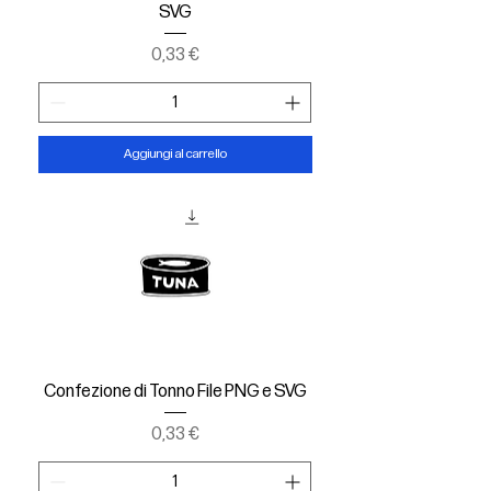
SVG
Prezzo
0,33 €
Aggiungi al carrello
Confezione di Tonno File PNG e SVG
Prezzo
0,33 €