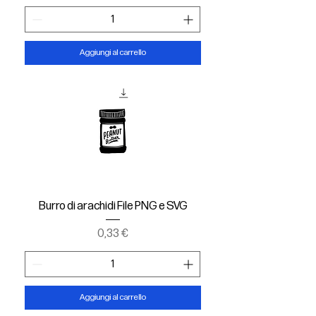
Aggiungi al carrello
Burro di arachidi File PNG e SVG
Prezzo
0,33 €
Aggiungi al carrello