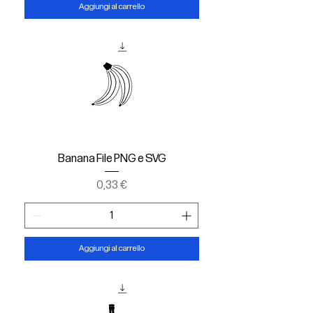
Aggiungi al carrello
Banana File PNG e SVG
Prezzo
0,33 €
Aggiungi al carrello