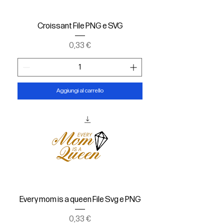
Croissant File PNG e SVG
Prezzo
0,33 €
Aggiungi al carrello
Every mom is a queen File Svg e PNG
Prezzo
0,33 €