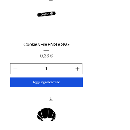
Cookies File PNG e SVG
Prezzo
0,33 €
Aggiungi al carrello