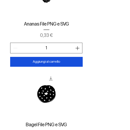
Ananas File PNG e SVG
Prezzo
0,33 €
Aggiungi al carrello
Bagel File PNG e SVG