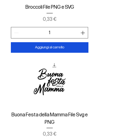
Broccoli File PNG e SVG
Prezzo
0,33 €
Aggiungi al carrello
Buona Festa della Mamma File Svg e
PNG
Prezzo
0,33 €