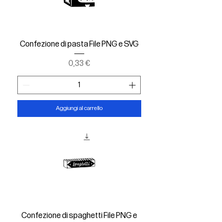
Confezione di pasta File PNG e SVG
Prezzo
0,33 €
Aggiungi al carrello
Confezione di spaghetti File PNG e