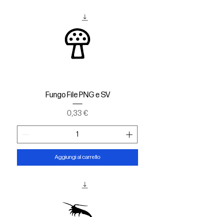
Fungo File PNG e SV
Prezzo
0,33 €
Aggiungi al carrello