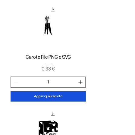
Carote File PNG e SVG
Prezzo
0,33 €
Aggiungi al carrello