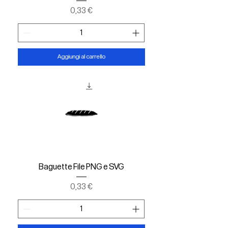
Prezzo
0,33 €
Aggiungi al carrello
Baguette File PNG e SVG
Prezzo
0,33 €