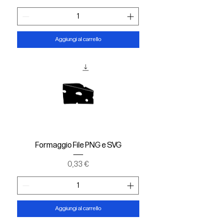
Aggiungi al carrello
Formaggio File PNG e SVG
Prezzo
0,33 €
Aggiungi al carrello