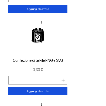
Aggiungi al carrello
Confezione di té File PNG e SVG
Prezzo
0,33 €
Aggiungi al carrello