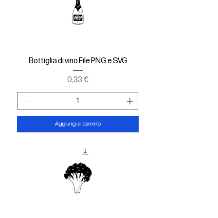
Bottiglia di vino File PNG e SVG
Prezzo
0,33 €
Aggiungi al carrello