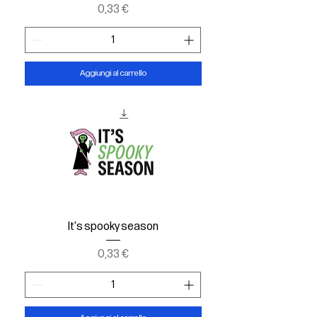
Prezzo
0,33 €
Aggiungi al carrello
It's spooky season
Prezzo
0,33 €