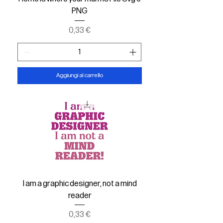
PNG
Prezzo
0,33 €
Aggiungi al carrello
I am a graphic designer, not a mind
reader
Prezzo
0,33 €