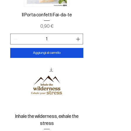
Il Porta confetti Fai-da-te
Prezzo
0,90 €
Aggiungi al carrello
Inhale the wilderness, exhale the
stress