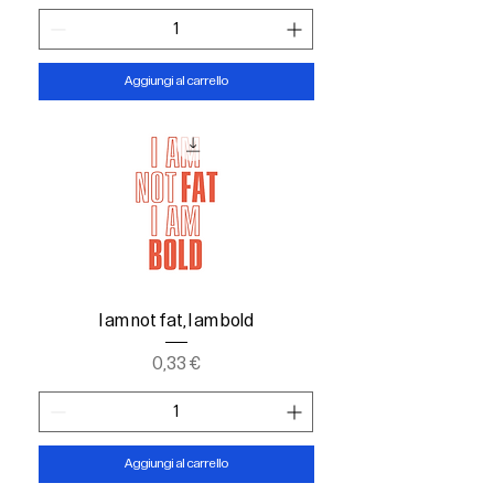
Aggiungi al carrello
I am not fat, I am bold
Prezzo
0,33 €
Aggiungi al carrello