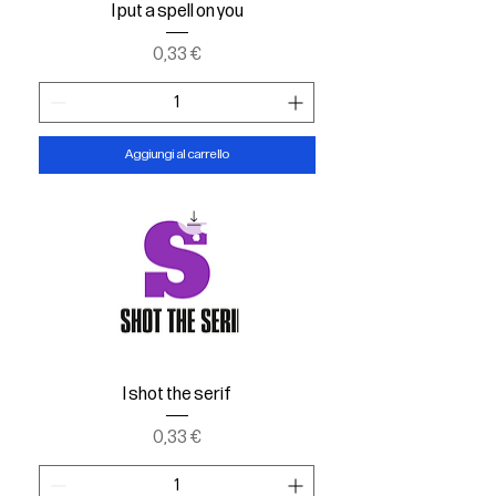
I put a spell on you
Prezzo
0,33 €
Aggiungi al carrello
I shot the serif
Prezzo
0,33 €