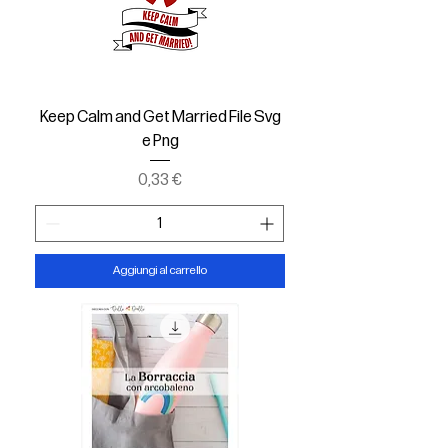
Keep Calm and Get Married File Svg
e Png
Prezzo
0,33 €
Aggiungi al carrello