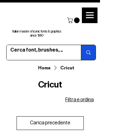
Italian master of iconic fonts & graphics
since 1960
Home
Cricut
Cricut
Filtra e ordina
Carica precedente