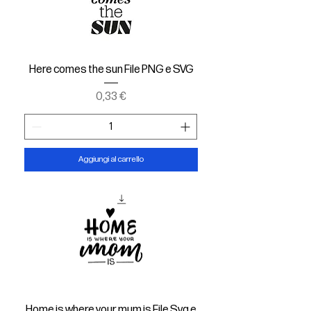
Here comes the sun File PNG e SVG
Prezzo
0,33 €
Aggiungi al carrello
Home is where your mum is File Svg e