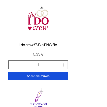
I do crew SVG e PNG file
Prezzo
0,33 €
Aggiungi al carrello