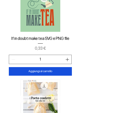
If in doubt make tea SVG e PNG file
Prezzo
0,33 €
Aggiungi al carrello