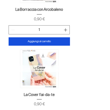
La Borraccia con Arcobaleno
Prezzo
0,90 €
Aggiungi al carrello
La Cover fai-da-te
Prezzo
0,90 €