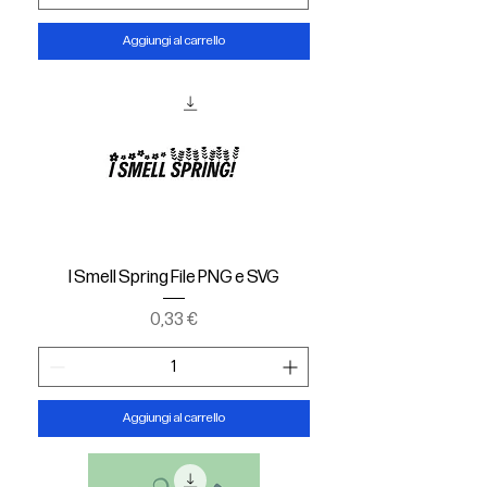
Aggiungi al carrello
I Smell Spring File PNG e SVG
Prezzo
0,33 €
Aggiungi al carrello