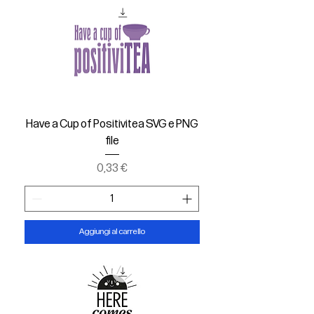
Have a Cup of Positivitea SVG e PNG
file
Prezzo
0,33 €
Aggiungi al carrello