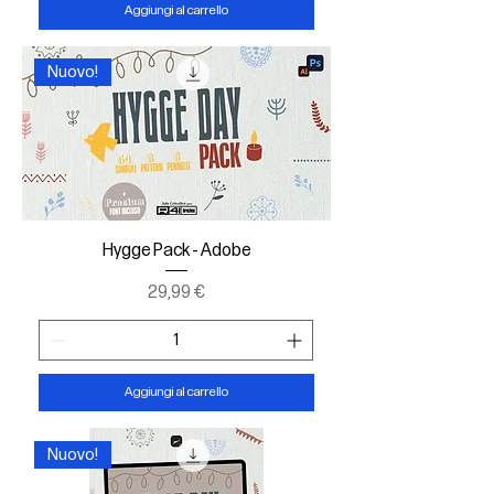
Aggiungi al carrello
Nuovo!
Hygge Pack - Adobe
Prezzo
29,99 €
Aggiungi al carrello
Nuovo!