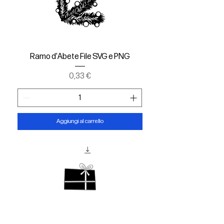
Ramo d'Abete File SVG e PNG
Prezzo
0,33 €
Aggiungi al carrello