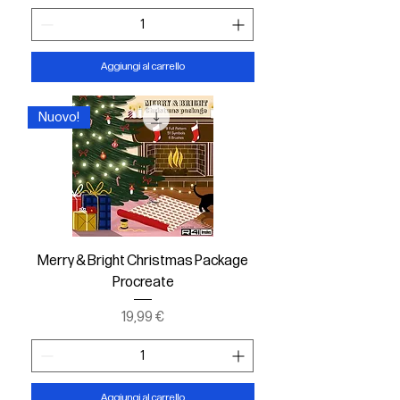
Aggiungi al carrello
Nuovo!
Merry & Bright Christmas Package
Procreate
Prezzo
19,99 €
Aggiungi al carrello