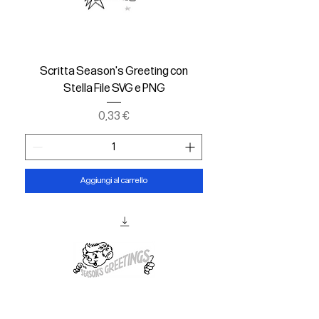
Scritta Season's Greeting con
Stella File SVG e PNG
Prezzo
0,33 €
Aggiungi al carrello