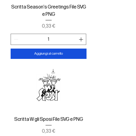
Scritta Season's Greetings File SVG
e PNG
Prezzo
0,33 €
Aggiungi al carrello
Scritta W gli Sposi File SVG e PNG
Prezzo
0,33 €