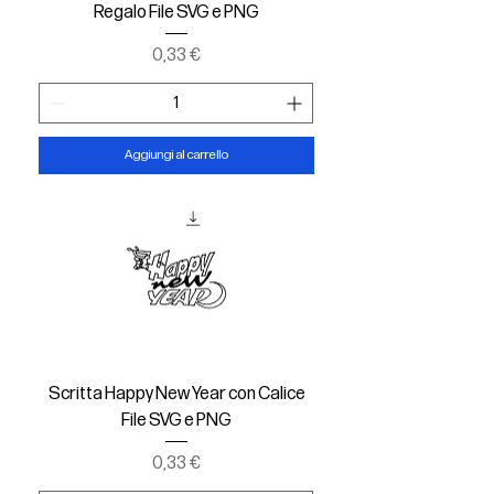
Regalo File SVG e PNG
Prezzo
0,33 €
Aggiungi al carrello
Scritta Happy New Year con Calice
File SVG e PNG
Prezzo
0,33 €