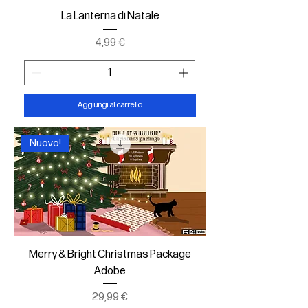
La Lanterna di Natale
Prezzo
4,99 €
Aggiungi al carrello
Nuovo!
Merry & Bright Christmas Package
Adobe
Prezzo
29,99 €