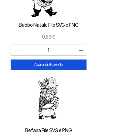
Babbo Natale File SVG e PNG
Prezzo
0,33 €
Aggiungi al carrello
Befana File SVG e PNG