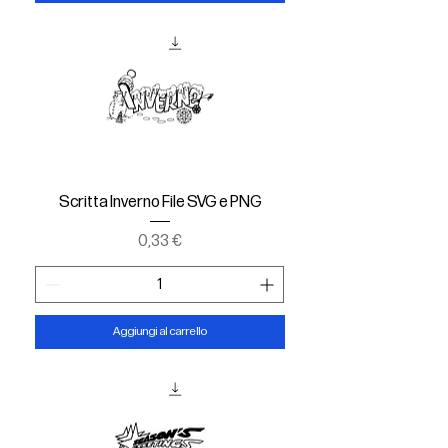
Scritta Inverno File SVG e PNG
Prezzo
0,33 €
Aggiungi al carrello