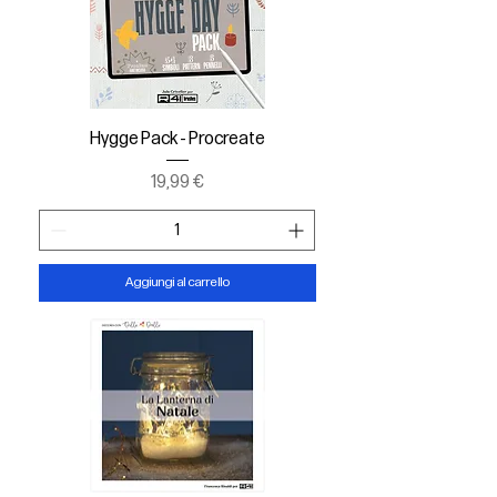
Hygge Pack - Procreate
Prezzo
19,99 €
Aggiungi al carrello