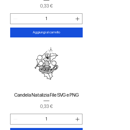
Prezzo
0,33 €
Aggiungi al carrello
Candela Natalizia File SVG e PNG
Prezzo
0,33 €