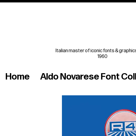
Italian master of iconic fonts & graphic
1960
Home
Aldo Novarese Font Col