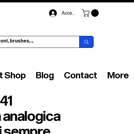
Accedi
ft Shop
Blog
Contact
More
R41
 analogica
di sempre.