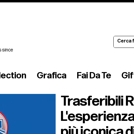
s since
lection
Grafica
Fai Da Te
Gi
Trasferibili 
L'esperienza
più iconica 