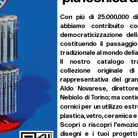
Con più di 25.000.000 d
abbiamo contribuito co
democraticizzazione del
costituendo il passaggi
tradizionale al mondo dell
Il nostro catalogo tra
collezione originale d
rappresentativa del gran
Aldo Novarese, direttore
Nebiolo
di Torino; ma conti
or
nici per un utilizzo es
c
plastica, vetro, ceramica e
Scopri o riscopri l'emozio
disegni e i tuoi progett