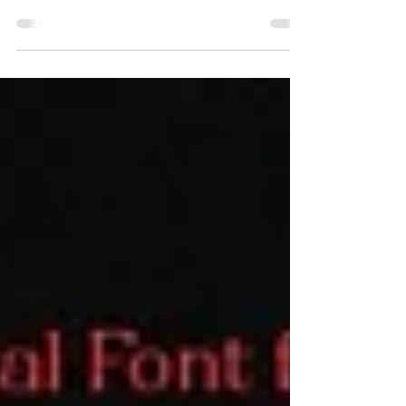
stampa occidentale fin dal suo esordio, nel 1455.
Scopriamo insieme la storia di questo stile