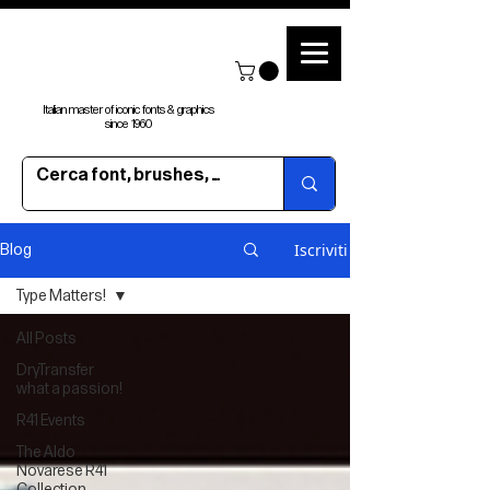
Italian master of iconic fonts & graphics
since 1960
Iscriviti
Blog
Type Matters!
All Posts
DryTransfer
what a passion!
R41 Events
The Aldo
Novarese R41
Collection