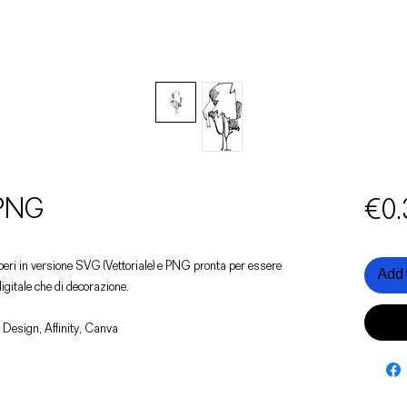
 PNG
€0.
alberi in versione SVG (Vettoriale) e PNG pronta per essere
Add 
digitale che di decorazione.
 Design, Affinity, Canva