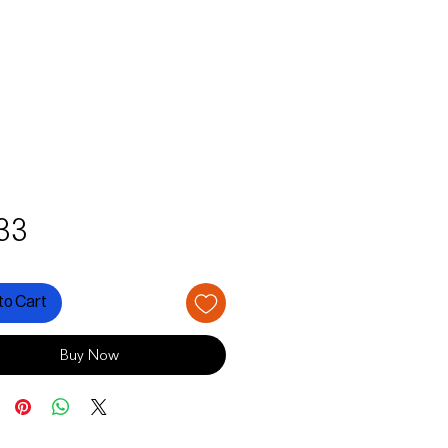
Price
33
to Cart
Buy Now