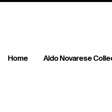
Italian master of iconic fonts & graphics s
Home
Aldo Novarese Colle