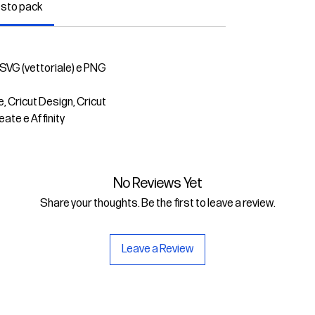
esto pack
 SVG (vettoriale) e PNG
e, Cricut Design, Cricut
eate e Affinity
No Reviews Yet
Share your thoughts. Be the first to leave a review.
Leave a Review