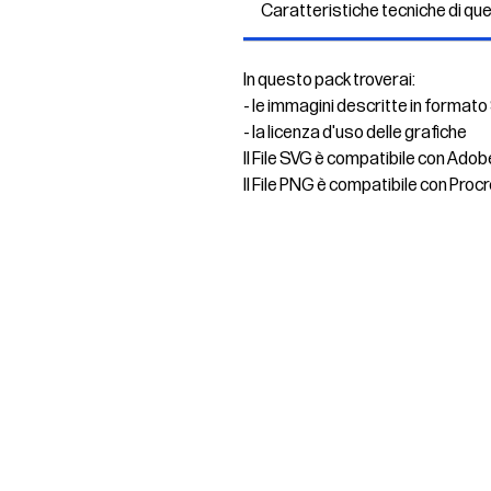
Caratteristiche tecniche di qu
In questo pack troverai:
- le immagini descritte in formato
- la licenza d'uso delle grafiche
Il File SVG è compatibile con Adob
Il File PNG è compatibile con Procr