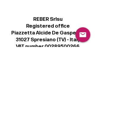
REBER Srlsu
Registered office
Piazzetta Alcide De Gasperi, 3
31027 Spresiano (TV) - Italy
VAT number 00289500266
€100,000 IV
Legal
Terms & Conditions
Privacy Policy
Cookie Policy
Follow
Sign up to get the latest news on our
product.
Email