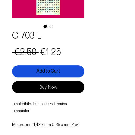
C 703 L
Regular
Sale
 €2.50 
€1.25
Price
Price
Add to Cart
Buy Now
Trasferibile della serie Elettronica
Transistors
Misure: mm 1,42 x mm 0,38 x mm 2,54