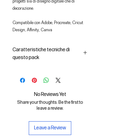
progetti sia di disegno digitale che di
decorazione.
Compatibile con Adobe, Procreate, Cricut
Design, Affinity, Canva
Caratteristiche tecniche di
questo pack
In questo pack troverai:
- le immagini descritte in formato
SVG (vettoriale) e PNG
- la licenza d'uso delle grafiche
No Reviews Yet
Il File SVG è compatibile con Adobe,
Share your thoughts. Be the first to
Cricut Design, Cricut
leave a review.
Il File PNG è compatibile con
Procreate e Affinity
Leave a Review