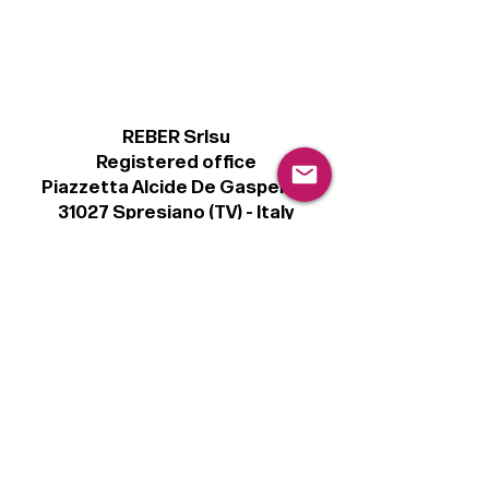
REBER Srlsu
Registered office
Piazzetta Alcide De Gasperi, 3
31027 Spresiano (TV) - Italy
VAT number 00289500266
€100,000 IV
Legal
Terms & Conditions
Privacy Policy
Cookie Policy
Follow
Sign up to get the latest news on our