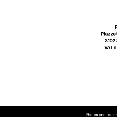
Piazzet
31027
VAT 
Photos and texts a