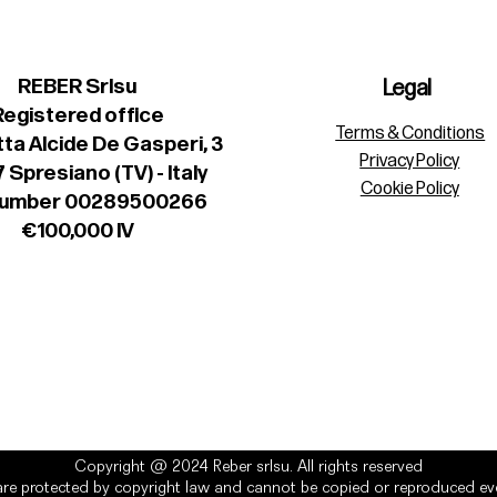
REBER Srlsu
Legal
Registered office
Terms & Conditions
ta Alcide De Gasperi, 3
Privacy Policy
 Spresiano (TV) - Italy
Cookie Policy
number 00289500266
€100,000 IV
Copyright @ 2024 Reber srlsu. All rights reserved
re protected by copyright law and cannot be copied or reproduced eve