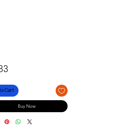
Price
33
to Cart
Buy Now