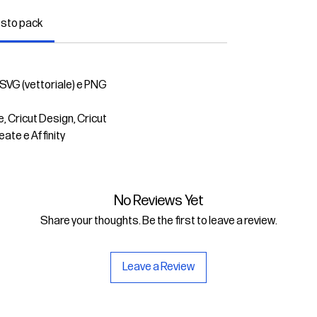
esto pack
 SVG (vettoriale) e PNG
e, Cricut Design, Cricut
eate e Affinity
No Reviews Yet
Share your thoughts. Be the first to leave a review.
Leave a Review