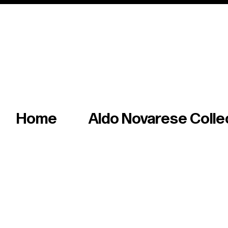
Italian master of iconic fonts & graphics s
Home
Aldo Novarese Colle