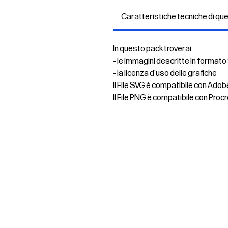
Caratteristiche tecniche di qu
In questo pack troverai:
- le immagini descritte in formato
- la licenza d'uso delle grafiche
Il File SVG è compatibile con Adob
Il File PNG è compatibile con Procr