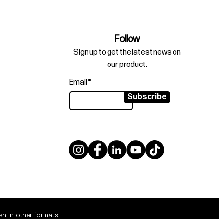
Follow
Sign up to get the latest news on
our product.
Email
Subscribe
n in other formats