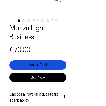
Monza Light
Business
Price
€70.00
Add to Cart
Buy Now
Che cosa troverai in questo file
scaricabile?