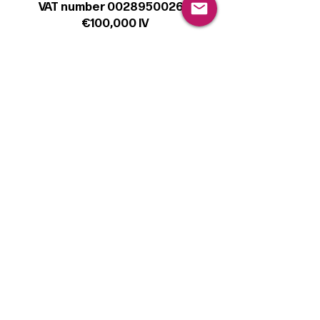
VAT number 00289500266
€100,000 IV
Legal
Terms & Conditions
Privacy Policy
Cookie Policy
Follow
Sign up to get the latest news on our
product.
Email
Subscribe