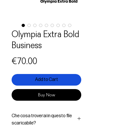
Olympia Extra Bold
Business
Price
€70.00
Add to Cart
Buy Now
Che cosa troverai in questo file
scaricabile?