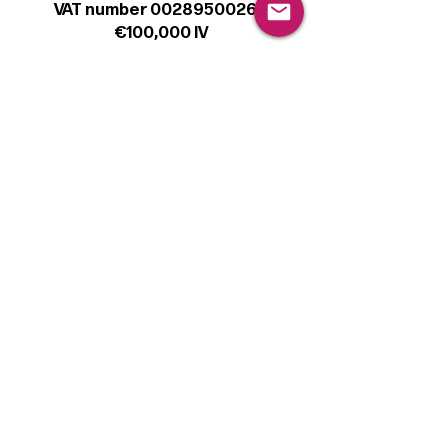
VAT number 00289500266
€100,000 IV
Legal
Terms & Conditions
Privacy Policy
Cookie Policy
Follow
Sign up to get the latest news on our
product.
Email
Subscribe