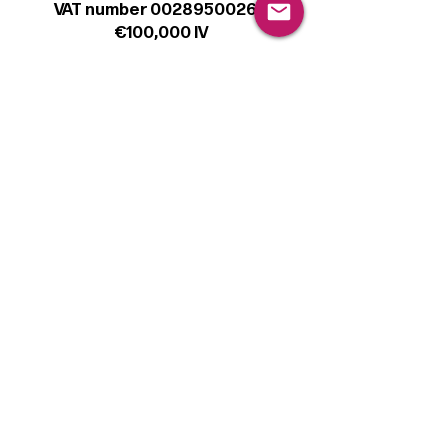
VAT number 00289500266
€100,000 IV
Legal
Terms & Conditions
Privacy Policy
Cookie Policy
Follow
Sign up to get the latest news on our
product.
Email
Subscribe