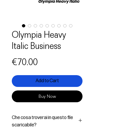
Olympia Heavy
Italic Business
Price
€70.00
Add to Cart
Buy Now
Che cosa troverai in questo file
scaricabile?