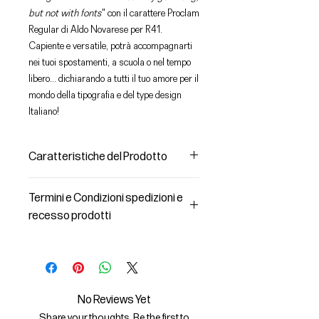
but not with fonts
" con il carattere Proclam
Regular di Aldo Novarese per R41.
Capiente e versatile, potrà accompagnarti
nei tuoi spostamenti, a scuola o nel tempo
libero... dichiarando a tutti il tuo amore per il
mondo della tipografia e del type design
Italiano!
Caratteristiche del Prodotto
Dimensione del Prodotto
Termini e Condizioni spedizioni e
A 40 x L 37 cm
recesso prodotti
Lunghezza minici circa 66cm
Materiale
Spedizioni e consegna dei prodotti
Cotone biologico
1) I prodotti acquistati saranno
consegnati dal corriere individuato
Peso
dal Venditore all’indirizzo di
No Reviews Yet
70g
spedizione indicato dall’Acquirente
Share your thoughts. Be the first to