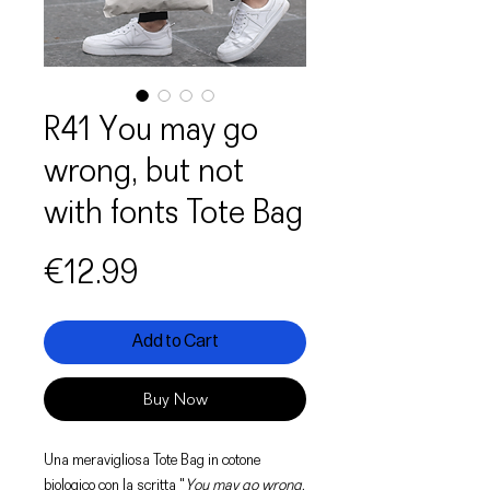
R41 You may go
wrong, but not
with fonts Tote Bag
Price
€12.99
Add to Cart
Buy Now
Una meravigliosa Tote Bag in cotone
biologico con la scritta "
You may go wrong,