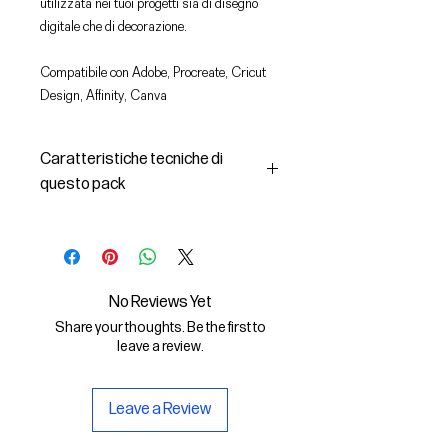
utilizzata nei tuoi progetti sia di disegno
digitale che di decorazione.
Compatibile con Adobe, Procreate, Cricut
Design, Affinity, Canva
Caratteristiche tecniche di
questo pack
In questo pack troverai:
- le immagini descritte in formato
SVG (vettoriale) e PNG
- la licenza d'uso delle grafiche
No Reviews Yet
Il File SVG è compatibile con Adobe,
Share your thoughts. Be the first to
Cricut Design, Cricut
leave a review.
Il File PNG è compatibile con
Procreate e Affinity
Leave a Review