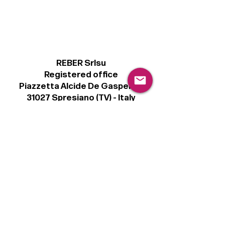
REBER Srlsu
Registered office
Piazzetta Alcide De Gasperi, 3
31027 Spresiano (TV) - Italy
VAT number 00289500266
€100,000 IV
Legal
Terms & Conditions
Privacy Policy
Cookie Policy
Follow
Sign up to get the latest news on our