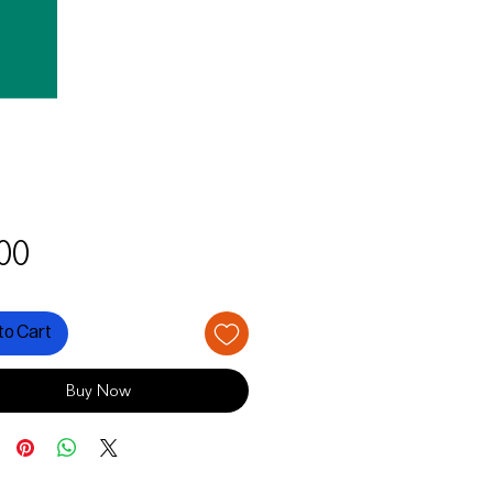
Price
00
to Cart
Buy Now