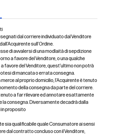
ti
nsegnati dal corriere individuato dal Venditore
 dall’Acquirente sull’Ordine.
se di avvalersi di una modlaità di sepdizione
torno a favore del Venditore, o una qualche
 a favore del Venditore, quest'ultimo non potrà
ipotesi di mancata o errata consegna.
 merce al proprio domicilio, l’Acquirente è tenuto
nel momento della consegna da parte del corriere.
è tenuto a far rilevare ed annotare esattamente
ere la consegna. Diversamente decadrà dalla
ti in proposito
rente sia qualificabile quale Consumatore ai sensi
cedere dal contratto concluso con il Venditore,