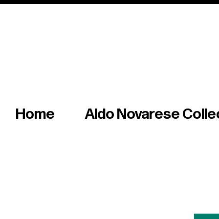
Italian master of iconic fonts & graphics s
Home
Aldo Novarese Colle