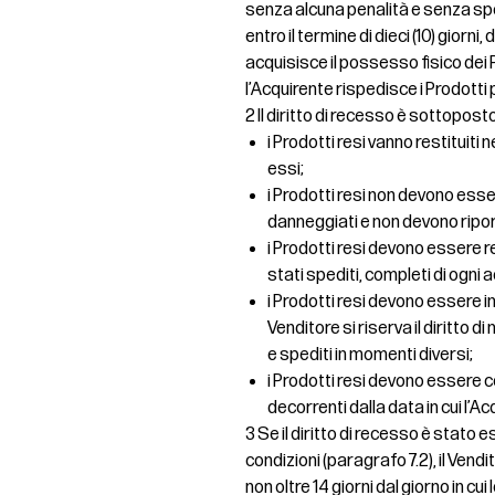
senza alcuna penalità e senza spe
entro il termine di dieci (10) giorni,
acquisisce il possesso fisico dei P
l’Acquirente rispedisce i Prodotti 
2 Il diritto di recesso è sottopost
i Prodotti resi vanno restituiti 
essi;
i Prodotti resi non devono essere
danneggiati e non devono ripo
i Prodotti resi devono essere 
stati spediti, completi di ogni
i Prodotti resi devono essere inv
Venditore si riserva il diritto 
e spediti in momenti diversi;
i Prodotti resi devono essere co
decorrenti dalla data in cui l’Ac
3 Se il diritto di recesso è stat
condizioni (paragrafo 7.2), il Ven
non oltre 14 giorni dal giorno in c