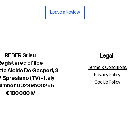
Leave a Review
REBER Srlsu
Legal
Registered office
Terms & Conditions
ta Alcide De Gasperi, 3
Privacy Policy
 Spresiano (TV) - Italy
Cookie Policy
number 00289500266
€100,000 IV