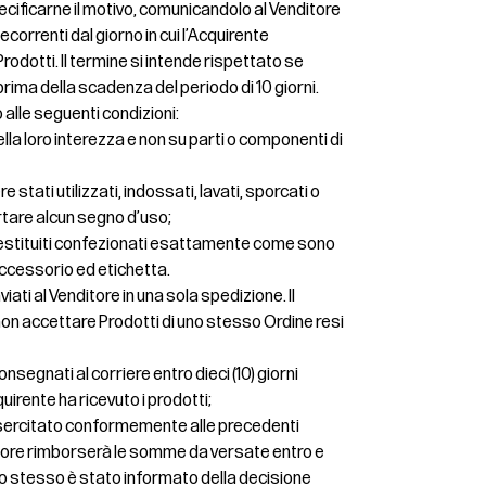
cificarne il motivo, comunicandolo al Venditore
 decorrenti dal giorno in cui l’Acquirente
rodotti. Il termine si intende rispettato se
prima della scadenza del periodo di 10 giorni.
o alle seguenti condizioni:
nella loro interezza e non su parti o componenti di
 stati utilizzati, indossati, lavati, sporcati o
rtare alcun segno d’uso;
restituiti confezionati esattamente come sono
 accessorio ed etichetta.
iati al Venditore in una sola spedizione. Il
di non accettare Prodotti di uno stesso Ordine resi
nsegnati al corriere entro dieci (10) giorni
quirente ha ricevuto i prodotti;
o esercitato conformemente alle precedenti
ditore rimborserà le somme da versate entro e
ui lo stesso è stato informato della decisione