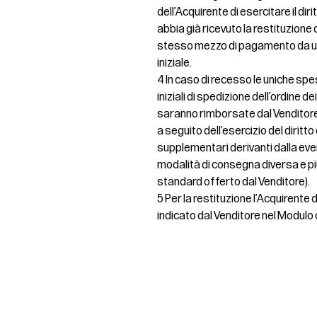
dell’Acquirente di esercitare il dir
abbia già ricevuto la restituzione de
stesso mezzo di pagamento da uti
iniziale.
4 In caso di recesso le uniche spe
iniziali di spedizione dell’ordine d
saranno rimborsate dal Venditore
a seguito dell’esercizio del diritt
supplementari derivanti dalla even
modalità di consegna diversa e pi
standard offerto dal Venditore).
5 Per la restituzione l’Acquirente
indicato dal Venditore nel Modulo 