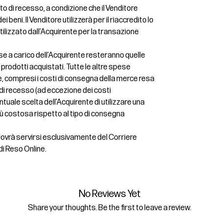
itto di recesso, a condizione che il Venditore
i beni. Il Venditore utilizzerà per il riaccredito lo
lizzato dall’Acquirente per la transazione
se a carico dell’Acquirente resteranno quelle
ei prodotti acquistati. Tutte le altre spese
, compresi i costi di consegna della merce resa
o di recesso (ad eccezione dei costi
tuale scelta dell’Acquirente di utilizzare una
ù costosa rispetto al tipo di consegna
 dovrà servirsi esclusivamente del Corriere
di Reso Online.
No Reviews Yet
Share your thoughts. Be the first to leave a review.