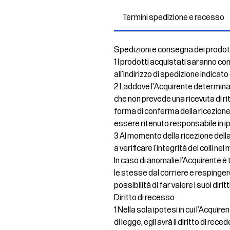
Termini spedizione e recesso
Spedizioni e consegna dei prodot
1 I prodotti acquistati saranno co
all’indirizzo di spedizione indicato
2 Laddove l'Acquirente determinas
che non prevede una ricevuta di ri
forma di conferma della ricezione
essere ritenuto responsabile in 
3 Al momento della ricezione della
a verificare l’integrità dei colli 
In caso di anomalie l’Acquirente 
le stesse dal corriere e resping
possibilità di far valere i suoi dirit
Diritto di recesso
1 Nella sola ipotesi in cui l’Acqui
di legge, egli avrà il diritto di re