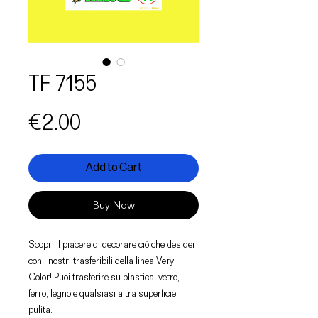
TF 7155
Price
€2.00
Add to Cart
Buy Now
Scopri il piacere di decorare ciò che desideri
con i nostri trasferibili della linea Very
Color! Puoi trasferire su plastica, vetro,
ferro, legno e qualsiasi altra superficie
pulita.