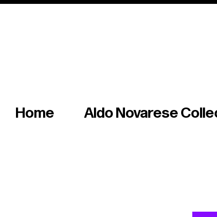
Italian master of iconic fonts & graphics s
Home
Aldo Novarese Colle