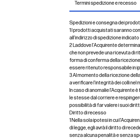
Termini spedizione e recesso
Spedizioni e consegna dei prodot
1 I prodotti acquistati saranno co
all’indirizzo di spedizione indicato
2 Laddove l'Acquirente determinas
che non prevede una ricevuta di ri
forma di conferma della ricezione
essere ritenuto responsabile in 
3 Al momento della ricezione della
a verificare l’integrità dei colli 
In caso di anomalie l’Acquirente 
le stesse dal corriere e resping
possibilità di far valere i suoi dirit
Diritto di recesso
1 Nella sola ipotesi in cui l’Acqui
di legge, egli avrà il diritto di re
senza alcuna penalità e senza spe