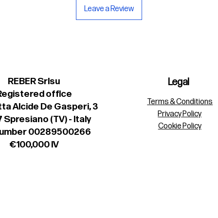
Leave a Review
REBER Srlsu
Legal
Registered office
Terms & Conditions
ta Alcide De Gasperi, 3
Privacy Policy
 Spresiano (TV) - Italy
Cookie Policy
number 00289500266
€100,000 IV