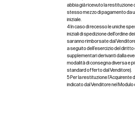
abbia già ricevuto la restituzione de
stesso mezzo di pagamento da uti
iniziale.
4 In caso di recesso le uniche spe
iniziali di spedizione dell’ordine d
saranno rimborsate dal Venditore
a seguito dell’esercizio del diritt
supplementari derivanti dalla even
modalità di consegna diversa e pi
standard offerto dal Venditore).
5 Per la restituzione l’Acquirente
indicato dal Venditore nel Modulo 