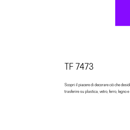
TF 7473
Scopri il piacere di decorare ciò che deside
trasferire su plastica, vetro, ferro, legno e