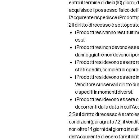
entro il termine di dieci (10) giorni,
acquisisce il possesso fisico dei P
l’Acquirente rispedisce i Prodotti 
2 Il diritto di recesso è sottopost
i Prodotti resi vanno restituiti 
essi;
i Prodotti resi non devono essere
danneggiati e non devono ripo
i Prodotti resi devono essere 
stati spediti, completi di ogni
i Prodotti resi devono essere inv
Venditore si riserva il diritto 
e spediti in momenti diversi;
i Prodotti resi devono essere co
decorrenti dalla data in cui l’Ac
3 Se il diritto di recesso è stat
condizioni (paragrafo 7.2), il Ven
non oltre 14 giorni dal giorno in c
dell’Acquirente di esercitare il dir