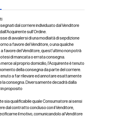
ti
nsegnati dal corriere individuato dal Venditore
 dall’Acquirente sull’Ordine.
se di avvalersi di una modlaità di sepdizione
torno a favore del Venditore, o una qualche
 a favore del Venditore, quest'ultimo non potrà
ipotesi di mancata o errata consegna.
 merce al proprio domicilio, l’Acquirente è tenuto
nel momento della consegna da parte del corriere.
è tenuto a far rilevare ed annotare esattamente
ere la consegna. Diversamente decadrà dalla
ti in proposito
rente sia qualificabile quale Consumatore ai sensi
cedere dal contratto concluso con il Venditore,
cificarne il motivo, comunicandolo al Venditore