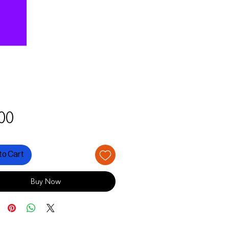
Price
00
to Cart
Buy Now