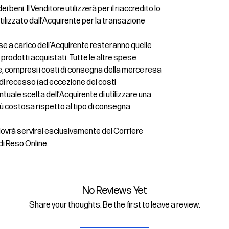
i beni. Il Venditore utilizzerà per il riaccredito lo
lizzato dall’Acquirente per la transazione
se a carico dell’Acquirente resteranno quelle
ei prodotti acquistati. Tutte le altre spese
, compresi i costi di consegna della merce resa
o di recesso (ad eccezione dei costi
tuale scelta dell’Acquirente di utilizzare una
ù costosa rispetto al tipo di consegna
 dovrà servirsi esclusivamente del Corriere
di Reso Online.
No Reviews Yet
Share your thoughts. Be the first to leave a review.