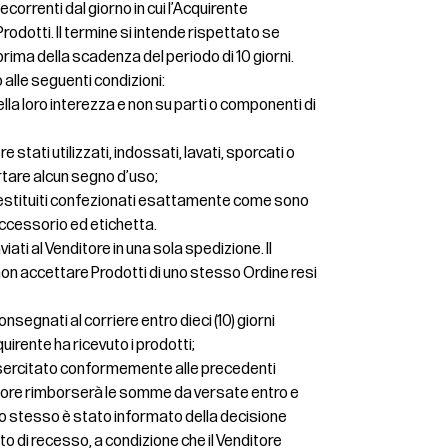
 decorrenti dal giorno in cui l’Acquirente
rodotti. Il termine si intende rispettato se
prima della scadenza del periodo di 10 giorni.
o alle seguenti condizioni:
nella loro interezza e non su parti o componenti di
 stati utilizzati, indossati, lavati, sporcati o
rtare alcun segno d’uso;
restituiti confezionati esattamente come sono
 accessorio ed etichetta.
iati al Venditore in una sola spedizione. Il
di non accettare Prodotti di uno stesso Ordine resi
nsegnati al corriere entro dieci (10) giorni
quirente ha ricevuto i prodotti;
o esercitato conformemente alle precedenti
ditore rimborserà le somme da versate entro e
ui lo stesso è stato informato della decisione
itto di recesso, a condizione che il Venditore