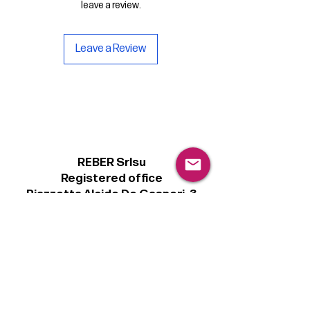
leave a review.
Leave a Review
REBER Srlsu
Registered office
Piazzetta Alcide De Gasperi, 3
31027 Spresiano (TV) - Italy
VAT number 00289500266
€100,000 IV
Legal
Terms & Conditions
Privacy Policy