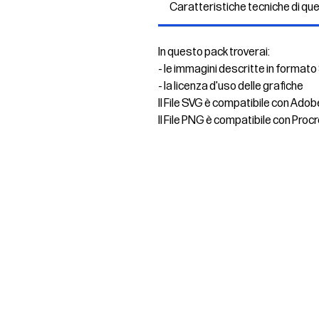
Caratteristiche tecniche di qu
In questo pack troverai:
- le immagini descritte in formato
- la licenza d'uso delle grafiche
Il File SVG è compatibile con Adob
Il File PNG è compatibile con Procr