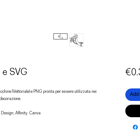
G e SVG
€0.
ucchine (Vettoriale) e PNG pronta per essere utilizzata nei
Add 
i decorazione.
 Design, Affinity, Canva