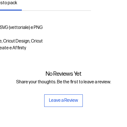
esto pack
 SVG (vettoriale) e PNG
e, Cricut Design, Cricut
eate e Affinity
No Reviews Yet
Share your thoughts. Be the first to leave a review.
Leave a Review