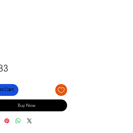
Price
33
to Cart
Buy Now