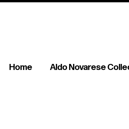
Italian master of iconic fonts & graphics s
Home
Aldo Novarese Colle